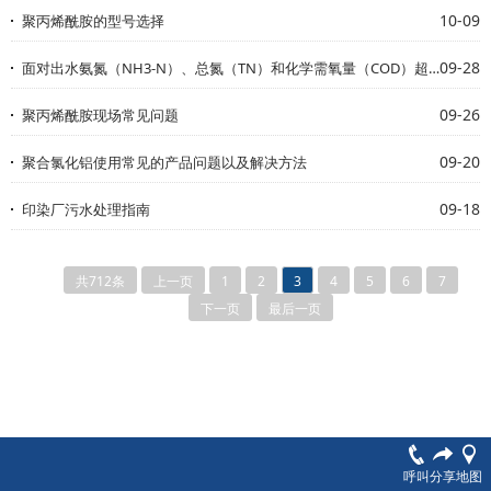
10-09
聚丙烯酰胺的型号选择
09-28
面对出水氨氮（NH3-N）、总氮（TN）和化学需氧量（COD）超标的情况
09-26
聚丙烯酰胺现场常见问题
09-20
聚合氯化铝使用常见的产品问题以及解决方法
09-18
印染厂污水处理指南
共712条
上一页
1
2
3
4
5
6
7
下一页
最后一页
呼叫
分享
地图