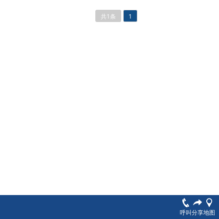
共1条
1
呼叫
分享
地图