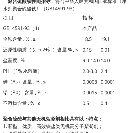
聚合硫酸铁
性能指标
：符合中华人民共和国国家标准《净
水剂聚合硫酸铁》（GB14591-93）
项 目
指 标
GB14591-93（Ⅱ）
本产品
全铁含量 , % , ≥
18.5
19.1
还原性物质（以 Fe2+计）含量 % , ≤
0.15
0.01
盐基度 , %
9.0-14.0
14.0
PH （1% 水溶液）
2.0-3.0
2.4
砷（As）含量 , % , ≤
0.0008
0.0001
铅（Pb） 含量 , % , ≤
0.0015
0.0001
不溶物含量 , % , ≤
0.5
0.4
聚合硫酸与其他无机絮凝剂相比具有以下特点
：
1. 新型、优质、高效铁盐类无机高分子絮凝剂；