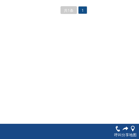
共1条
1
呼叫
分享
地图