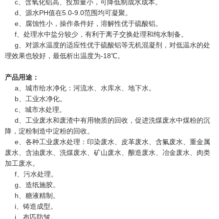
c、含氧化铝高、投加量小，可降低制成水成本。
d、源水PH值在5.0-9.0范围均可凝聚。
e、腐蚀性小，操作条件好，溶解性优于硫酸铝。
f、处理水中盐分较少，有利于离子交换处理和纯水制备。
g、对源水温度的适应性优于硫酸铝等无机混凝剂，对低温水的处
理效果也较好，最低析出温度为-18℃。
产品用途：
a、城市给水净化：河流水、水库水、地下水。
b、工业水净化。
c、城市水处理。
d、工业废水和废渣中有用物质的回收，促进洗煤废水中煤粉的沉
降，淀粉制造中淀粉的回收。
e、各种工业废水处理：印染废水、皮革废水、含氟废水、重金属
废水、含油废水、洗煤废水、矿山废水、酿造废水、冶金废水、肉类
加工废水。
f、污水处理。
g、造纸施胶。
h、糖液精制。
i、铸造成型。
j、布匹防皱。