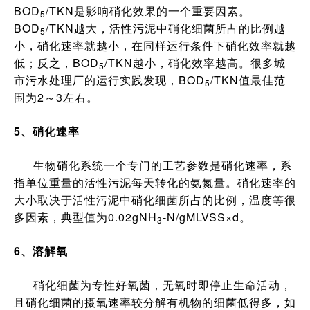
BOD
/TKN是影响硝化效果的一个重要因素。
5
BOD
/TKN越大，活性污泥中硝化细菌所占的比例越
5
小，硝化速率就越小，在同样运行条件下硝化效率就越
低；反之，BOD
/TKN越小，硝化效率越高。很多城
5
市污水处理厂的运行实践发现，BOD
/TKN值最佳范
5
围为2～3左右。
5、硝化速率
生物硝化系统一个专门的工艺参数是硝化速率，系
指单位重量的活性污泥每天转化的氨氮量。硝化速率的
大小取决于活性污泥中硝化细菌所占的比例，温度等很
多因素，典型值为0.02gNH
-N/gMLVSS×d。
3
6、溶解氧
硝化细菌为专性好氧菌，无氧时即停止生命活动，
且硝化细菌的摄氧速率较分解有机物的细菌低得多，如