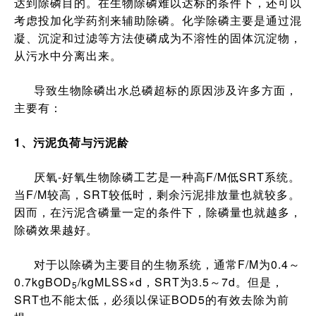
达到除磷目的。在生物除磷难以达标的条件下，还可以
考虑投加化学药剂来辅助除磷。化学除磷主要是通过混
凝、沉淀和过滤等方法使磷成为不溶性的固体沉淀物，
从污水中分离出来。
导致生物除磷出水总磷超标的原因涉及许多方面，
主要有：
1、污泥负荷与污泥龄
厌氧-好氧生物除磷工艺是一种高F/M低SRT系统。
当F/M较高，SRT较低时，剩余污泥排放量也就较多。
因而，在污泥含磷量一定的条件下，除磷量也就越多，
除磷效果越好。
对于以除磷为主要目的生物系统，通常F/M为0.4～
0.7kgBOD
/kgMLSS×d，SRT为3.5～7d。但是，
5
SRT也不能太低，必须以保证BOD5的有效去除为前