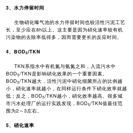
3、水力停留时间
生物硝化曝气池的水力停留时间也较活性污泥工艺
长，至少应在8h以上。这主要是因为硝化速率较有机
污染物的去除率低得多，因而需要更长的反应时间。
4、BOD
/TKN
5
TKN系指水中有机氮与氨氮之和，入流污水中
BOD
/TKN是影响硝化效果的一个重要因素。
5
BOD
/TKN越大，活性污泥中硝化细菌所占的比例越
5
小，硝化速率就越小，在同样运行条件下硝化效率就越
低；反之，BOD
/TKN越小，硝化效率越高。很多城
5
市污水处理厂的运行实践发现，BOD
/TKN值最佳范
5
围为2～3左右。
5、硝化速率