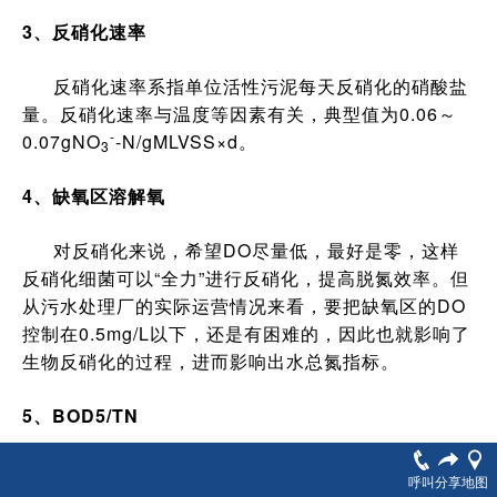
3、反硝化速率
反硝化速率系指单位活性污泥每天反硝化的硝酸盐
量。反硝化速率与温度等因素有关，典型值为0.06～
-
0.07gNO
-N/gMLVSS×d。
3
4、缺氧区溶解氧
对反硝化来说，希望DO尽量低，最好是零，这样
反硝化细菌可以“全力”进行反硝化，提高脱氮效率。但
从污水处理厂的实际运营情况来看，要把缺氧区的DO
控制在0.5mg/L以下，还是有困难的，因此也就影响了
生物反硝化的过程，进而影响出水总氮指标。
5、BOD5/TN
因为反硝化细菌是在分解有机物的过程中进行反硝
呼叫
分享
地图