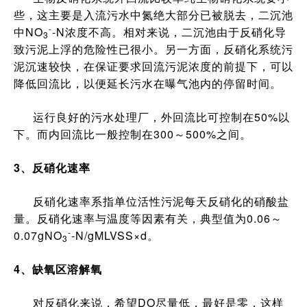
些，这主要是入流污水中氮绝大部分已被脱去，二沉池
-
中NO
-N浓度不高。相对来说，二沉池由于反硝化导
3
致污泥上浮的危险性已很小。另一方面，反硝化系统污
泥沉速较快，在保证要求回流污泥浓度的前提下，可以
降低回流比，以便延长污水在曝气池内的停留时间。
运行良好的污水处理厂，外回流比可控制在50%以
下。而内回流比一般控制在300～500%之间。
3、反硝化速率
反硝化速率系指单位活性污泥每天反硝化的硝酸盐
量。反硝化速率与温度等因素有关，典型值为0.06～
-
0.07gNO
-N/gMLVSS×d。
3
4、缺氧区溶解氧
对反硝化来说，希望DO尽量低，最好是零，这样