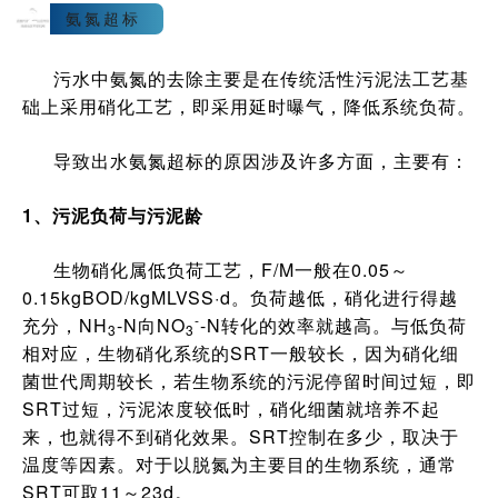
2
氨氮超标
污水中氨氮的去除主要是在传统活性污泥法工艺基
础上采用硝化工艺，即采用延时曝气，降低系统负荷。
导致出水氨氮超标的原因涉及许多方面，主要有：
1、污泥负荷与污泥龄
生物硝化属低负荷工艺，F/M一般在0.05～
0.15kgBOD/kgMLVSS·d。负荷越低，硝化进行得越
-
充分，NH
-N向NO
-N转化的效率就越高。与低负荷
3
3
相对应，生物硝化系统的SRT一般较长，因为硝化细
菌世代周期较长，若生物系统的污泥停留时间过短，即
SRT过短，污泥浓度较低时，硝化细菌就培养不起
来，也就得不到硝化效果。SRT控制在多少，取决于
温度等因素。对于以脱氮为主要目的生物系统，通常
SRT可取11～23d。