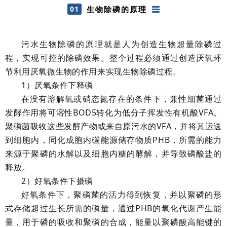
01
生物除磷的原理
污水生物除磷的原理就是人为创造生物超量除磷过
程，实现可控的除磷效果。整个过程必须通过创造厌氧环
节利用
厌氧微生物
的作用来实现生物除磷过程。
1
）厌氧条件下释磷
在没有溶解氧或硝态氮存在的条件下，兼性细菌通过
发酵作用将可溶性
BOD5
转化为低分子挥发性有机酸VFA。
聚磷菌吸收这些发酵产物或来自原污水的VFA，并将其运送
到细胞内，同化成胞内碳能源储存物质PHB，所需的能力
来源于聚磷的水解以及细胞内糖的酵解，并导致磷酸盐的
释放。
2
）好氧条件下摄磷
好氧条件下，聚磷菌的活力得到恢复，并以聚磷的形
式存储超过生长所需的磷量，通过PHB的氧化代谢产生能
量，用于磷的吸收和聚磷的合成，能量以聚磷酸高能键的