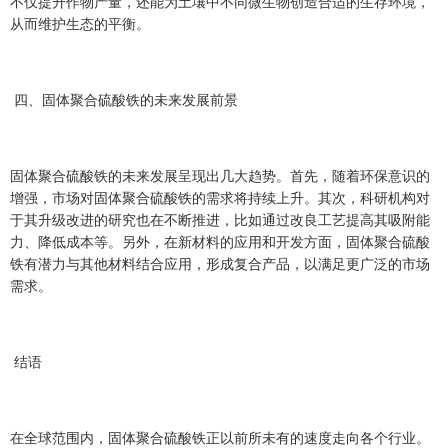
不仅提升作物产量，还能为土壤中不同微生物创造合适的生存环境，
从而维护生态的平衡。
四、固体聚合硫酸铁的未来发展前景
固体聚合硫酸铁的未来发展呈现出几大趋势。首先，随着环保意识的
增强，市场对固体聚合硫酸铁的需求将持续上升。其次，科研机构对
于其升级改进的研究也在不断推进，比如通过改良工艺提高其吸附能
力、降低成本等。另外，在新材料的应用和开发方面，固体聚合硫酸
铁有潜力与其他材料结合应用，形成复合产品，以满足更广泛的市场
需求。
结语
在全球范围内，固体聚合硫酸铁正以前所未有的速度走向各个行业。