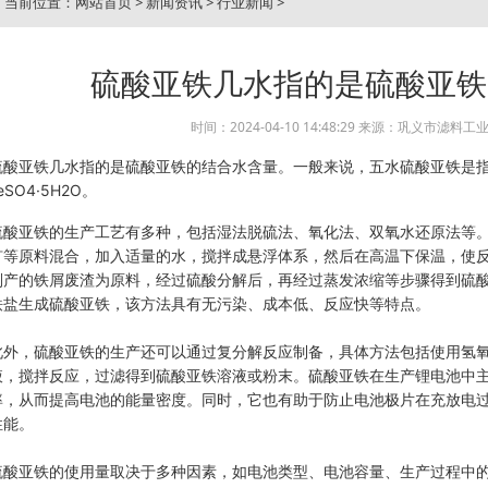
当前位置：
网站首页
>
新闻资讯
>
行业新闻
>
硫酸亚铁几水指的是硫酸亚铁
时间：2024-04-10 14:48:29 来源：巩义市滤料
硫酸亚铁几水指的是硫酸亚铁的结合水含量。一般来说，五水硫酸亚铁是
eSO4·5H2O。
硫酸亚铁的生产工艺有多种，包括湿法脱硫法、氧化法、双氧水还原法等
矿等原料混合，加入适量的水，搅拌成悬浮体系，然后在高温下保温，使
副产的铁屑废渣为原料，经过硫酸分解后，再经过蒸发浓缩等步骤得到硫
铁盐生成硫酸亚铁，该方法具有无污染、成本低、反应快等特点。
此外，硫酸亚铁的生产还可以通过复分解反应制备，具体方法包括使用氢
液，搅拌反应，过滤得到硫酸亚铁溶液或粉末。
硫酸亚铁在生产锂电池中
率，从而提高电池的能量密度。同时，它也有助于防止电池极片在充放电
性能。
硫酸亚铁的使用量取决于多种因素，如电池类型、电池容量、生产过程中