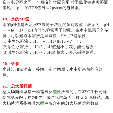
它与电导率之间一个粗略的对应关系:对于氯化钠参考溶液
来说，1ppm的TDS值对应2μs/cm的电导率。
19、水的pH值
水的pH值是表示水中氢离子浓度的负对数值，表示为：pH
＝－lg［H+］pH有时也称氢离子指数。由水中氢离子的浓
度，可以知道水溶液是呈碱性、中性或是酸性。
(1)中性水溶液，pH＝－lg[H+]lg10－7＝7；
(2)酸性水溶液，pH<7，pH值越小，表示酸性越强；
(3)碱性水溶液，pH>7，pH值越大，表示碱性越强。
20、余氯
水经过加氯消毒，接触一定时间后，水中所余留的有效
氯。
21、总大肠杆菌
总大肠菌群系指一群需氧及
兼
性厌氧的，在
℃生长时能
37
使乳糖发酵，在
内产酸产气的革氏阴性无芽胞杆菌。总
24h
大肠菌群系指每升水
样
中所含有的总大肠菌群的数目。