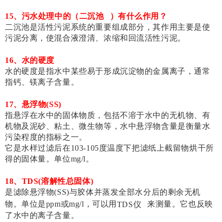
15、污水处理中的（
二沉池
）有什么作用？
二沉池是活性污泥系统的重要组成部分，其作用主要是使
污泥分离，使混合液澄清、浓缩和回流活性污泥。
16、水的硬度
水的硬度是指水中某些易于形成沉淀物的金属离子，通常
指钙、镁离子含量。
17、悬浮物(SS)
指悬浮在水中的固体物质，包括不溶于水中的无机物、有
机物及泥砂、粘土、微生物等，水中悬浮物含量是衡量水
污染程度的指标之一。
它是水样过滤后在103-105度温度下把滤纸上截留物烘干所
得的固体量。单位mg/l。
18、TDS(溶解性总固体)
是滤除悬浮物(SS)与胶体并蒸发全部水分后的剩余无机
物。单位是ppm或mg/l，可以用
TDS仪
来测量。它也反映
了水中的离子含量。