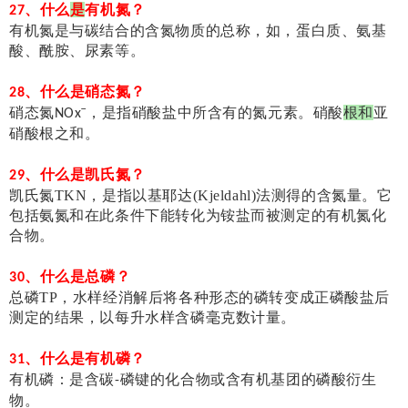
、什么
是
有机氮？
27
有机氮是与碳结合的含氮物质的总称，如，蛋白质、氨基
酸、酰胺、尿素等。
、什么是硝态氮？
28
硝态氮
ˉ，是指硝酸盐中所含有的氮元素。硝酸
根和
亚
NOx
硝酸根之和。
、什么是凯氏氮？
29
凯氏氮TKN，是指以基耶达(Kjeldahl)法测得的含氮量。它
包括氨氮和在此条件下能转化为铵盐而被测定的有机氮化
合物。
、什么是总磷？
30
总磷TP，水样经消解后将各种形态的磷转变成正磷酸盐后
测定的结果，以每升水样含磷毫克数计量。
、什么是有机磷？
31
有机磷：是含碳
磷键的化合物或含有机基团的磷酸衍生
-
物。