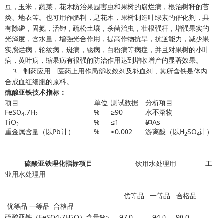
豆，玉米，蔬菜，花木防治果园害虫和果树的腐烂病，根治树秆的苔
类、地衣等。也可用作肥料，是花木，果树制造叶绿素的催化剂，具
有除磷，固氮，活钾，疏松土壤，杀菌治虫，壮根强杆，增强果实的
光泽度，含水量，增强光合作用，提高作物抗旱，抗逆能力，减少果
实腐烂病，轮纹病，斑病，锈病，白粉病等病症，并且对果树的小叶
病，黄叶病，缩果病有很强的防治作用达到增收增产的显著效果。
3、制药应用：医药上用作局部收敛剂及补血剂，其所含铁是体内
合成血红细胞的原料。
硫酸亚铁
技术指标：
项目
单位
测试数据
分析项目
FeSO
.7H
%
≥90
水不溶物
4
2
TiO
%
≤1
砷As
2
重金属含量（以Pb计）
%
≤0.002
游离酸（以H
SO
计）
2
4
硫酸亚铁理化指标项目
饮用水处理用 工
业用水处理用
优等品 一等品 合格品
优等品 一等品 合格品
硫酸亚铁（FeSO4·7H2O）含量%≥ 97.0 94.0 90.0